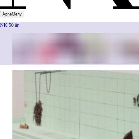
Åpne
Meny
NK 50 år