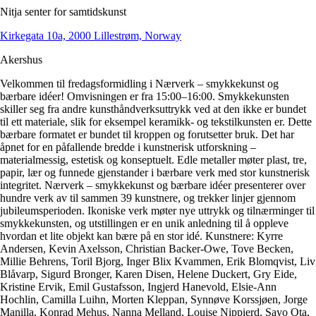
Nitja senter for samtidskunst
Kirkegata 10a, 2000 Lillestrøm, Norway
Akershus
Velkommen til fredagsformidling i Nærverk – smykkekunst og
bærbare idéer! Omvisningen er fra 15:00–16:00. Smykkekunsten
skiller seg fra andre kunsthåndverksuttrykk ved at den ikke er bundet
til ett materiale, slik for eksempel keramikk- og tekstilkunsten er. Dette
bærbare formatet er bundet til kroppen og forutsetter bruk. Det har
åpnet for en påfallende bredde i kunstnerisk utforskning –
materialmessig, estetisk og konseptuelt. Edle metaller møter plast, tre,
papir, lær og funnede gjenstander i bærbare verk med stor kunstnerisk
integritet. Nærverk – smykkekunst og bærbare idéer presenterer over
hundre verk av til sammen 39 kunstnere, og trekker linjer gjennom
jubileumsperioden. Ikoniske verk møter nye uttrykk og tilnærminger til
smykkekunsten, og utstillingen er en unik anledning til å oppleve
hvordan et lite objekt kan bære på en stor idé. Kunstnere: Kyrre
Andersen, Kevin Axelsson, Christian Backer-Owe, Tove Becken,
Millie Behrens, Toril Bjorg, Inger Blix Kvammen, Erik Blomqvist, Liv
Blåvarp, Sigurd Bronger, Karen Disen, Helene Duckert, Gry Eide,
Kristine Ervik, Emil Gustafsson, Ingjerd Hanevold, Elsie-Ann
Hochlin, Camilla Luihn, Morten Kleppan, Synnøve Korssjøen, Jorge
Manilla, Konrad Mehus, Nanna Melland, Louise Nippierd, Sayo Ota,