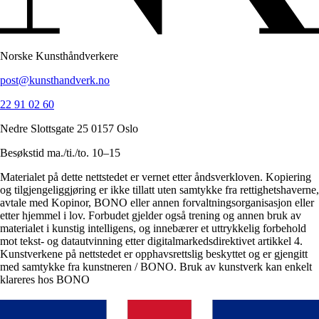
Norske Kunsthåndverkere
post@kunsthandverk.no
22 91 02 60
Nedre Slottsgate 25 0157 Oslo
Besøkstid ma./ti./to. 10–15
Materialet på dette nettstedet er vernet etter åndsverkloven. Kopiering
og tilgjengeliggjøring er ikke tillatt uten samtykke fra rettighetshaverne,
avtale med Kopinor, BONO eller annen forvaltningsorganisasjon eller
etter hjemmel i lov. Forbudet gjelder også trening og annen bruk av
materialet i kunstig intelligens, og innebærer et uttrykkelig forbehold
mot tekst- og datautvinning etter digitalmarkedsdirektivet artikkel 4.
Kunstverkene på nettstedet er opphavsrettslig beskyttet og er gjengitt
med samtykke fra kunstneren / BONO. Bruk av kunstverk kan enkelt
klareres hos BONO