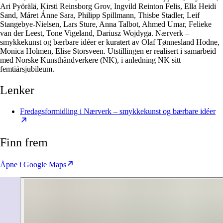
Ari Pyörälä, Kirsti Reinsborg Grov, Ingvild Reinton Felis, Ella Heidi
Sand, Máret Ánne Sara, Philipp Spillmann, Thisbe Stadler, Leif
Stangebye-Nielsen, Lars Sture, Anna Talbot, Ahmed Umar, Felieke
van der Leest, Tone Vigeland, Dariusz Wojdyga. Nærverk –
smykkekunst og bærbare idéer er kuratert av Olaf Tønnesland Hodne,
Monica Holmen, Elise Storsveen. Utstillingen er realisert i samarbeid
med Norske Kunsthåndverkere (NK), i anledning NK sitt
femtiårsjubileum.
Lenker
Fredagsformidling i Nærverk – smykkekunst og bærbare idéer
Finn frem
Åpne i Google Maps