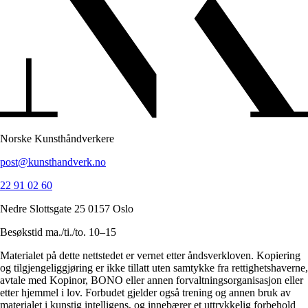
Norske Kunsthåndverkere
post@kunsthandverk.no
22 91 02 60
Nedre Slottsgate 25 0157 Oslo
Besøkstid ma./ti./to. 10–15
Materialet på dette nettstedet er vernet etter åndsverkloven. Kopiering
og tilgjengeliggjøring er ikke tillatt uten samtykke fra rettighetshaverne,
avtale med Kopinor, BONO eller annen forvaltningsorganisasjon eller
etter hjemmel i lov. Forbudet gjelder også trening og annen bruk av
materialet i kunstig intelligens, og innebærer et uttrykkelig forbehold