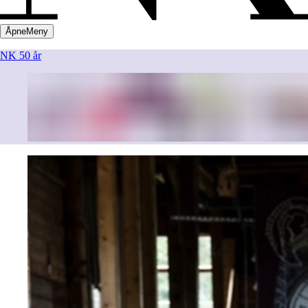
Åpne
Meny
NK 50 år