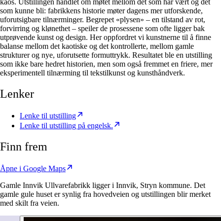
kaos. Utstillingen handlet om møtet mellom det som har vært og det
som kunne bli: fabrikkens historie møter dagens mer utforskende,
uforutsigbare tilnærminger. Begrepet «plysen» – en tilstand av rot,
forvirring og klønethet – speiler de prosessene som ofte ligger bak
utprøvende kunst og design. Her oppfordret vi kunstnerne til å finne
balanse mellom det kaotiske og det kontrollerte, mellom gamle
strukturer og nye, uforutsette formuttrykk. Resultatet ble en utstilling
som ikke bare hedret historien, men som også fremmet en friere, mer
eksperimentell tilnærming til tekstilkunst og kunsthåndverk.
Lenker
Lenke til utstilling
Lenke til utstilling på engelsk.
Finn frem
Åpne i Google Maps
Gamle Innvik Ullvarefabrikk ligger i Innvik, Stryn kommune. Det
gamle gule huset er synlig fra hovedveien og utstillingen blir merket
med skilt fra veien.