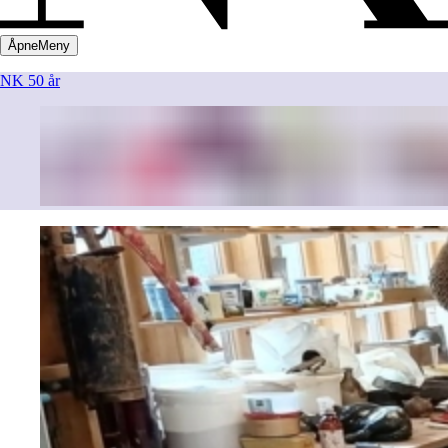
Åpne
Meny
NK 50 år