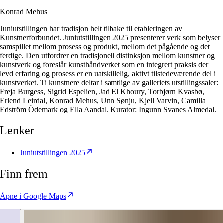
Konrad Mehus
Juniutstillingen har tradisjon helt tilbake til etableringen av
Kunstnerforbundet. Juniutstillingen 2025 presenterer verk som belyser
samspillet mellom prosess og produkt, mellom det pågående og det
ferdige. Den utfordrer en tradisjonell distinksjon mellom kunstner og
kunstverk og foreslår kunsthåndverket som en integrert praksis der
levd erfaring og prosess er en uatskillelig, aktivt tilstedeværende del i
kunstverket. Ti kunstnere deltar i samtlige av galleriets utstillingssaler:
Freja Burgess, Sigrid Espelien, Jad El Khoury, Torbjørn Kvasbø,
Erlend Leirdal, Konrad Mehus, Unn Sønju, Kjell Varvin, Camilla
Edström Ödemark og Ella Aandal. Kurator: Ingunn Svanes Almedal.
Lenker
Juniutstillingen 2025
Finn frem
Åpne i Google Maps