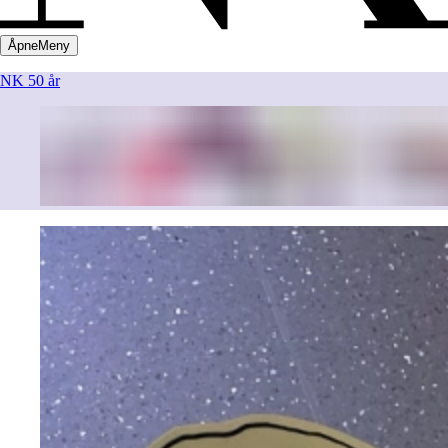
Åpne
Meny
NK 50 år