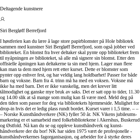
Deltagende kunstnere
Siri Bergløff Berrefjord
I høstferien kan du lære å lage store papirblomster på Hole bibliotek
sammen med kunstner Siri Bergløff Berrefjord, som også jobber ved
biblioteket. En blomst fra hver deltaker skal pynte opp biblioteket frem
til nyåpningen av biblioteket, så alle må signere sin blomst. Etter den
offisielle åpningen kan deltakerne ta sin med hjem. Lager man flere
kan man ta dem med hjem rett etter kurset. Dette er blomster som
pynter opp enhver fest, og har veldig lang holdbarhet! Passer for både
barn og voksne. Barn fra 4. trinn må ha med en voksen. Voksne må
ikke ha med barn. Det er ikke vanskelig, men det krever litt
tålmodighet og ganske mye bruk av saks. Det er satt opp to tider, 11.30
og 14.00 slik at så mange som mulig kan få være med. Meld deg på
den tiden som passer for deg via bibliotekets hjemmeside. Mulighet for
drop-in hvis det er ledig plass rundt bordet. Kurset varer i 1,5 time. – –
– Norske Kunsthåndverkere (NK) fyller 50 år. NK Vikens jubileums­
markering er et samarbeid med folkebibliotekene i ­Akershus, ­Buskerud
og Østfold. Nå kan du se og ­oppleve kunsthåndverk og kunst­
håndverkere der du bor! NK har siden 1975 vært de ­profesjonelle ­
kunsthåndverkernes fagorganisasjon,­ og arbeider for å styrke deres