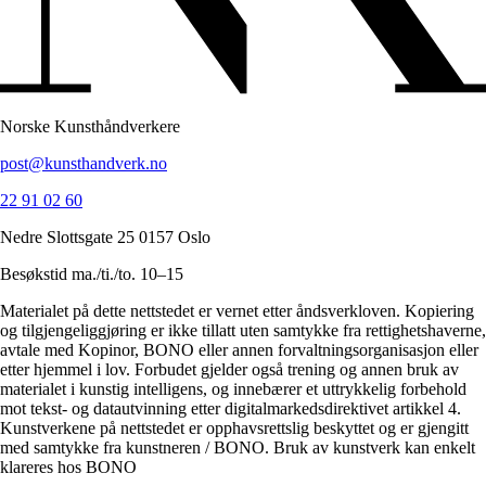
Norske Kunsthåndverkere
post@kunsthandverk.no
22 91 02 60
Nedre Slottsgate 25 0157 Oslo
Besøkstid ma./ti./to. 10–15
Materialet på dette nettstedet er vernet etter åndsverkloven. Kopiering
og tilgjengeliggjøring er ikke tillatt uten samtykke fra rettighetshaverne,
avtale med Kopinor, BONO eller annen forvaltningsorganisasjon eller
etter hjemmel i lov. Forbudet gjelder også trening og annen bruk av
materialet i kunstig intelligens, og innebærer et uttrykkelig forbehold
mot tekst- og datautvinning etter digitalmarkedsdirektivet artikkel 4.
Kunstverkene på nettstedet er opphavsrettslig beskyttet og er gjengitt
med samtykke fra kunstneren / BONO. Bruk av kunstverk kan enkelt
klareres hos BONO