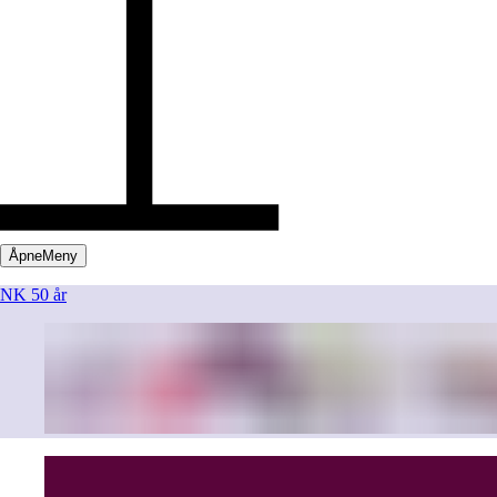
Åpne
Meny
NK 50 år