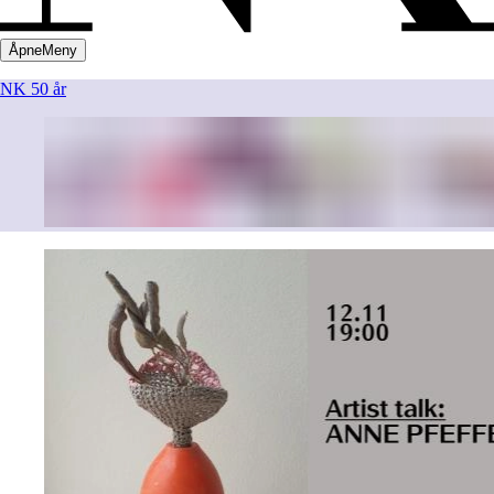
Åpne
Meny
NK 50 år