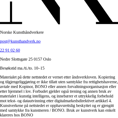
Norske Kunsthåndverkere
post@kunsthandverk.no
22 91 02 60
Nedre Slottsgate 25 0157 Oslo
Besøkstid ma./ti./to. 10–15
Materialet på dette nettstedet er vernet etter åndsverkloven. Kopiering
og tilgjengeliggjøring er ikke tillatt uten samtykke fra rettighetshaverne,
avtale med Kopinor, BONO eller annen forvaltningsorganisasjon eller
etter hjemmel i lov. Forbudet gjelder også trening og annen bruk av
materialet i kunstig intelligens, og innebærer et uttrykkelig forbehold
mot tekst- og datautvinning etter digitalmarkedsdirektivet artikkel 4.
Kunstverkene på nettstedet er opphavsrettslig beskyttet og er gjengitt
med samtykke fra kunstneren / BONO. Bruk av kunstverk kan enkelt
klareres hos BONO