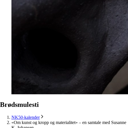
Brødsmulesti
NK50-kalender
«Om kunst og kropp og materialitet» – en samtale med Susanne
K. Johansen