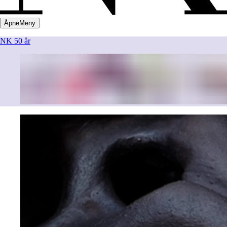
Åpne
Meny
NK 50 år