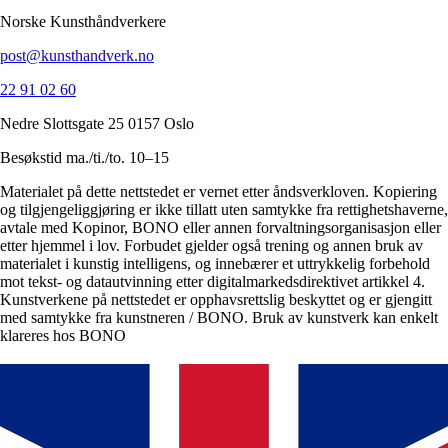
Norske Kunsthåndverkere
post@kunsthandverk.no
22 91 02 60
Nedre Slottsgate 25 0157 Oslo
Besøkstid ma./ti./to. 10–15
Materialet på dette nettstedet er vernet etter åndsverkloven. Kopiering
og tilgjengeliggjøring er ikke tillatt uten samtykke fra rettighetshaverne,
avtale med Kopinor, BONO eller annen forvaltningsorganisasjon eller
etter hjemmel i lov. Forbudet gjelder også trening og annen bruk av
materialet i kunstig intelligens, og innebærer et uttrykkelig forbehold
mot tekst- og datautvinning etter digitalmarkedsdirektivet artikkel 4.
Kunstverkene på nettstedet er opphavsrettslig beskyttet og er gjengitt
med samtykke fra kunstneren / BONO. Bruk av kunstverk kan enkelt
klareres hos BONO