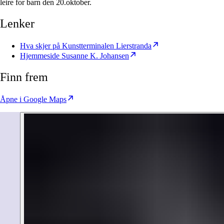
leire for barn den 20.oktober.
Lenker
Hva skjer på Kunstterminalen Lierstranda
Hjemmeside Susanne K. Johansen
Finn frem
Åpne i Google Maps