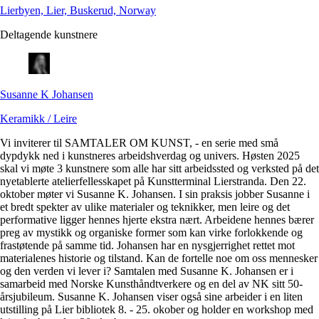
Lierbyen, Lier, Buskerud, Norway
Deltagende kunstnere
Susanne K
Johansen
Keramikk / Leire
Vi inviterer til SAMTALER OM KUNST, - en serie med små
dypdykk ned i kunstneres arbeidshverdag og univers. Høsten 2025
skal vi møte 3 kunstnere som alle har sitt arbeidssted og verksted på det
nyetablerte atelierfellesskapet på Kunstterminal Lierstranda. Den 22.
oktober møter vi Susanne K. Johansen. I sin praksis jobber Susanne i
et bredt spekter av ulike materialer og teknikker, men leire og det
performative ligger hennes hjerte ekstra nært. Arbeidene hennes bærer
preg av mystikk og organiske former som kan virke forlokkende og
frastøtende på samme tid. Johansen har en nysgjerrighet rettet mot
materialenes historie og tilstand. Kan de fortelle noe om oss mennesker
og den verden vi lever i? Samtalen med Susanne K. Johansen er i
samarbeid med Norske Kunsthåndtverkere og en del av NK sitt 50-
årsjubileum. Susanne K. Johansen viser også sine arbeider i en liten
utstilling på Lier bibliotek 8. - 25. okober og holder en workshop med