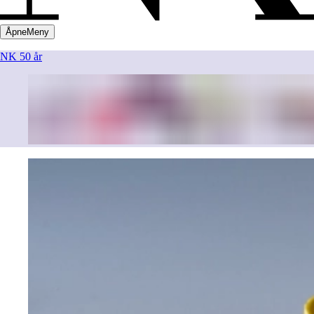
Åpne
Meny
NK 50 år