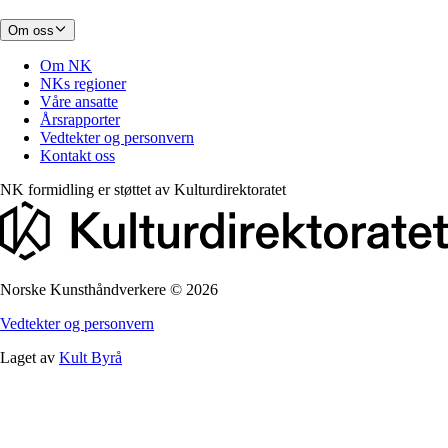
Om oss
Om NK
NKs regioner
Våre ansatte
Årsrapporter
Vedtekter og personvern
Kontakt oss
NK formidling er støttet av
Kulturdirektoratet
Norske Kunsthåndverkere
©
2026
Vedtekter og personvern
Laget av
Kult Byrå