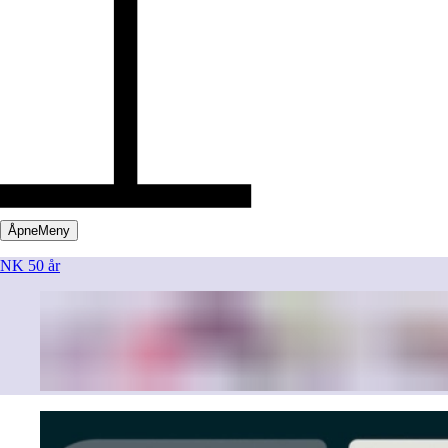
Åpne
Meny
NK 50 år