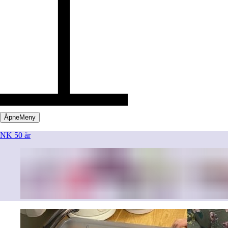
Åpne
Meny
NK 50 år