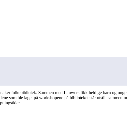
aker folkebibliotek. Sammen med Lauwers fikk heldige barn og unge la
v bildene som ble laget på workshopene på biblioteket står utstilt samm
åpningstider.