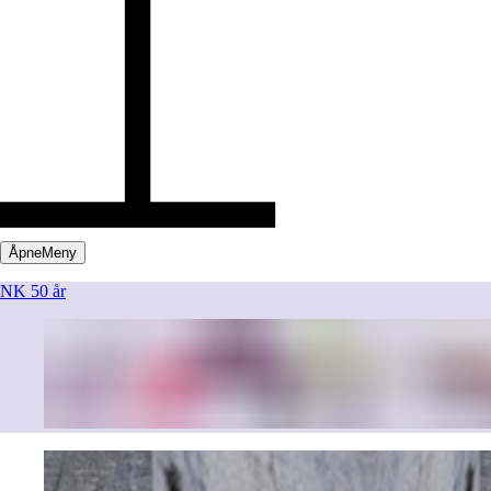
Åpne
Meny
NK 50 år