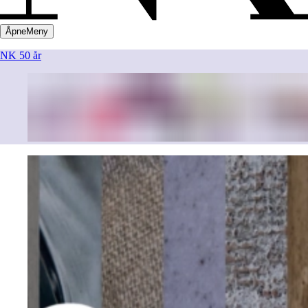
Åpne
Meny
NK 50 år