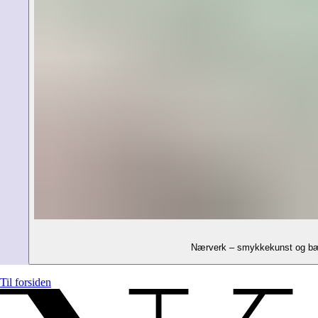
Nærverk – smykkekunst og bærb
Til forsiden