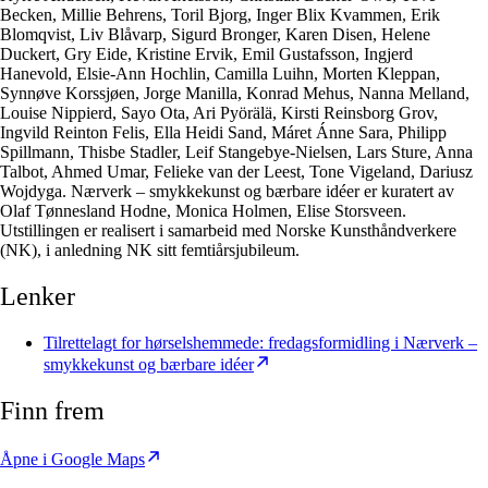
Becken, Millie Behrens, Toril Bjorg, Inger Blix Kvammen, Erik
Blomqvist, Liv Blåvarp, Sigurd Bronger, Karen Disen, Helene
Duckert, Gry Eide, Kristine Ervik, Emil Gustafsson, Ingjerd
Hanevold, Elsie-Ann Hochlin, Camilla Luihn, Morten Kleppan,
Synnøve Korssjøen, Jorge Manilla, Konrad Mehus, Nanna Melland,
Louise Nippierd, Sayo Ota, Ari Pyörälä, Kirsti Reinsborg Grov,
Ingvild Reinton Felis, Ella Heidi Sand, Máret Ánne Sara, Philipp
Spillmann, Thisbe Stadler, Leif Stangebye-Nielsen, Lars Sture, Anna
Talbot, Ahmed Umar, Felieke van der Leest, Tone Vigeland, Dariusz
Wojdyga. Nærverk – smykkekunst og bærbare idéer er kuratert av
Olaf Tønnesland Hodne, Monica Holmen, Elise Storsveen.
Utstillingen er realisert i samarbeid med Norske Kunsthåndverkere
(NK), i anledning NK sitt femtiårsjubileum.
Lenker
Tilrettelagt for hørselshemmede: fredagsformidling i Nærverk –
smykkekunst og bærbare idéer
Finn frem
Åpne i Google Maps