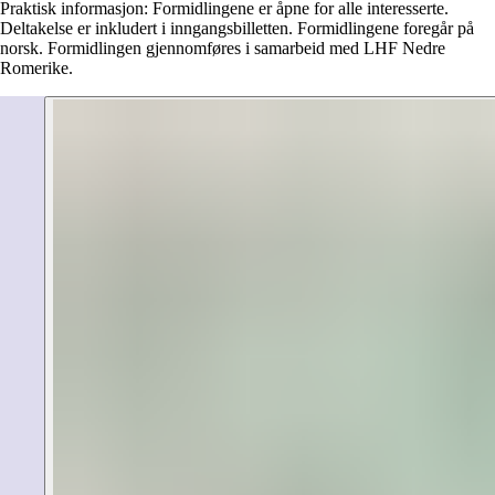
Praktisk informasjon: Formidlingene er åpne for alle interesserte.
Deltakelse er inkludert i inngangsbilletten. Formidlingene foregår på
norsk. Formidlingen gjennomføres i samarbeid med LHF Nedre
Romerike.