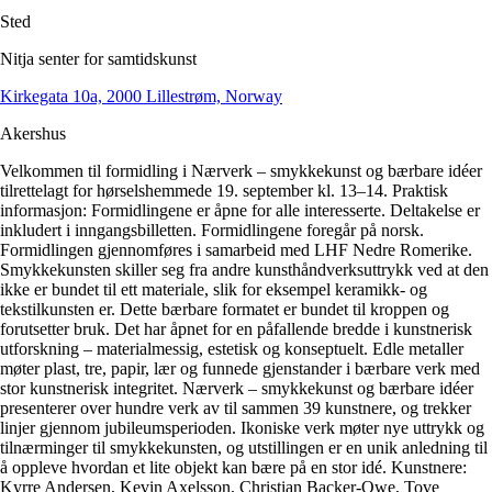
Sted
Nitja senter for samtidskunst
Kirkegata 10a, 2000 Lillestrøm, Norway
Akershus
Velkommen til formidling i Nærverk – smykkekunst og bærbare idéer
tilrettelagt for hørselshemmede 19. september kl. 13–14. Praktisk
informasjon: Formidlingene er åpne for alle interesserte. Deltakelse er
inkludert i inngangsbilletten. Formidlingene foregår på norsk.
Formidlingen gjennomføres i samarbeid med LHF Nedre Romerike.
Smykkekunsten skiller seg fra andre kunsthåndverksuttrykk ved at den
ikke er bundet til ett materiale, slik for eksempel keramikk- og
tekstilkunsten er. Dette bærbare formatet er bundet til kroppen og
forutsetter bruk. Det har åpnet for en påfallende bredde i kunstnerisk
utforskning – materialmessig, estetisk og konseptuelt. Edle metaller
møter plast, tre, papir, lær og funnede gjenstander i bærbare verk med
stor kunstnerisk integritet. Nærverk – smykkekunst og bærbare idéer
presenterer over hundre verk av til sammen 39 kunstnere, og trekker
linjer gjennom jubileumsperioden. Ikoniske verk møter nye uttrykk og
tilnærminger til smykkekunsten, og utstillingen er en unik anledning til
å oppleve hvordan et lite objekt kan bære på en stor idé. Kunstnere:
Kyrre Andersen, Kevin Axelsson, Christian Backer-Owe, Tove