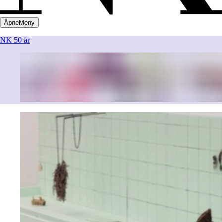
Åpne
Meny
NK 50 år