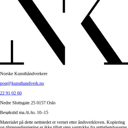
Norske Kunsthåndverkere
post@kunsthandverk.no
22 91 02 60
Nedre Slottsgate 25 0157 Oslo
Besøkstid ma./ti./to. 10–15
Materialet på dette nettstedet er vernet etter åndsverkloven. Kopiering
og tilgjengeliggjøring er ikke tillatt uten samtykke fra rettighetshaverne,