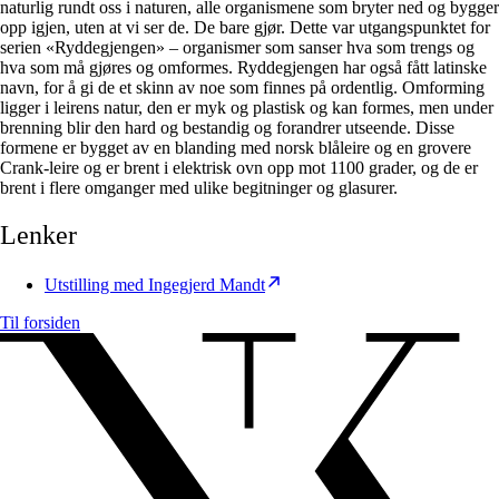
naturlig rundt oss i naturen, alle organismene som bryter ned og bygger
opp igjen, uten at vi ser de. De bare gjør. Dette var utgangspunktet for
serien «Ryddegjengen» – organismer som sanser hva som trengs og
hva som må gjøres og omformes. Ryddegjengen har også fått latinske
navn, for å gi de et skinn av noe som finnes på ordentlig. Omforming
ligger i leirens natur, den er myk og plastisk og kan formes, men under
brenning blir den hard og bestandig og forandrer utseende. Disse
formene er bygget av en blanding med norsk blåleire og en grovere
Crank-leire og er brent i elektrisk ovn opp mot 1100 grader, og de er
brent i flere omganger med ulike begitninger og glasurer.
Lenker
Utstilling med Ingegjerd Mandt
Til forsiden