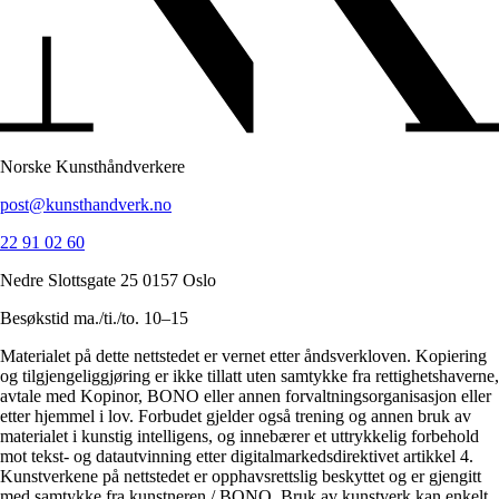
Norske Kunsthåndverkere
post@kunsthandverk.no
22 91 02 60
Nedre Slottsgate 25 0157 Oslo
Besøkstid ma./ti./to. 10–15
Materialet på dette nettstedet er vernet etter åndsverkloven. Kopiering
og tilgjengeliggjøring er ikke tillatt uten samtykke fra rettighetshaverne,
avtale med Kopinor, BONO eller annen forvaltningsorganisasjon eller
etter hjemmel i lov. Forbudet gjelder også trening og annen bruk av
materialet i kunstig intelligens, og innebærer et uttrykkelig forbehold
mot tekst- og datautvinning etter digitalmarkedsdirektivet artikkel 4.
Kunstverkene på nettstedet er opphavsrettslig beskyttet og er gjengitt
med samtykke fra kunstneren / BONO. Bruk av kunstverk kan enkelt