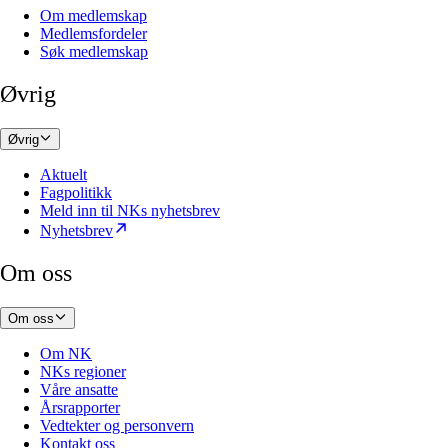
Om medlemskap
Medlemsfordeler
Søk medlemskap
Øvrig
Øvrig
Aktuelt
Fagpolitikk
Meld inn til NKs nyhetsbrev
Nyhetsbrev
Om oss
Om oss
Om NK
NKs regioner
Våre ansatte
Årsrapporter
Vedtekter og personvern
Kontakt oss