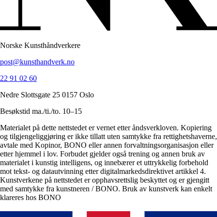
Norske Kunsthåndverkere
post@kunsthandverk.no
22 91 02 60
Nedre Slottsgate 25 0157 Oslo
Besøkstid ma./ti./to. 10–15
Materialet på dette nettstedet er vernet etter åndsverkloven. Kopiering
og tilgjengeliggjøring er ikke tillatt uten samtykke fra rettighetshaverne,
avtale med Kopinor, BONO eller annen forvaltningsorganisasjon eller
etter hjemmel i lov. Forbudet gjelder også trening og annen bruk av
materialet i kunstig intelligens, og innebærer et uttrykkelig forbehold
mot tekst- og datautvinning etter digitalmarkedsdirektivet artikkel 4.
Kunstverkene på nettstedet er opphavsrettslig beskyttet og er gjengitt
med samtykke fra kunstneren / BONO. Bruk av kunstverk kan enkelt
klareres hos BONO