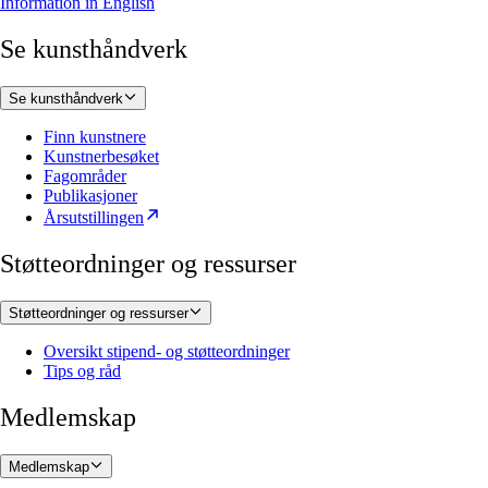
Information in English
Se kunsthåndverk
Se kunsthåndverk
Finn kunstnere
Kunstnerbesøket
Fagområder
Publikasjoner
Årsutstillingen
Støtteordninger og ressurser
Støtteordninger og ressurser
Oversikt stipend- og støtteordninger
Tips og råd
Medlemskap
Medlemskap