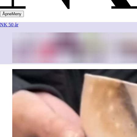
Åpne
Meny
NK 50 år