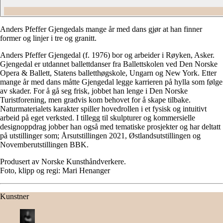
Anders Pfeffer Gjengedals mange år med dans gjør at han finner
former og linjer i tre og granitt.
Anders Pfeffer Gjengedal (f. 1976) bor og arbeider i Røyken, Asker.
Gjengedal er utdannet ballettdanser fra Ballettskolen ved Den Norske
Opera & Ballett, Statens balletthøgskole, Ungarn og New York. Etter
mange år med dans måtte Gjengedal legge karrieren på hylla som følge
av skader. For å gå seg frisk, jobbet han lenge i Den Norske
Turistforening, men gradvis kom behovet for å skape tilbake.
Naturmaterialets karakter spiller hovedrollen i et fysisk og intuitivt
arbeid på eget verksted. I tillegg til skulpturer og kommersielle
designoppdrag jobber han også med tematiske prosjekter og har deltatt
på utstillinger som; Årsutstillingen 2021, Østlandsutstillingen og
Novemberutstillingen BBK.
Produsert av Norske Kunsthåndverkere.
Foto, klipp og regi: Mari Henanger
Kunstner