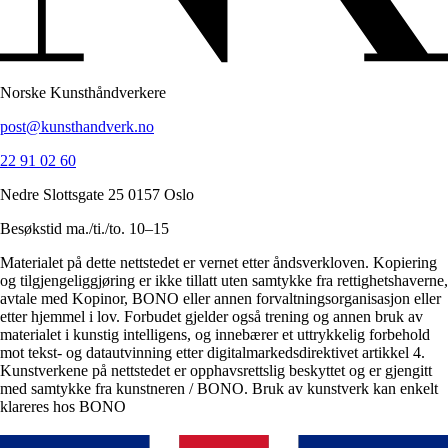
Norske Kunsthåndverkere
post@kunsthandverk.no
22 91 02 60
Nedre Slottsgate 25 0157 Oslo
Besøkstid ma./ti./to. 10–15
Materialet på dette nettstedet er vernet etter åndsverkloven. Kopiering
og tilgjengeliggjøring er ikke tillatt uten samtykke fra rettighetshaverne,
avtale med Kopinor, BONO eller annen forvaltningsorganisasjon eller
etter hjemmel i lov. Forbudet gjelder også trening og annen bruk av
materialet i kunstig intelligens, og innebærer et uttrykkelig forbehold
mot tekst- og datautvinning etter digitalmarkedsdirektivet artikkel 4.
Kunstverkene på nettstedet er opphavsrettslig beskyttet og er gjengitt
med samtykke fra kunstneren / BONO. Bruk av kunstverk kan enkelt
klareres hos BONO