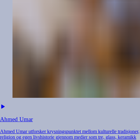
Ahmed
Umar
Ahmed Umar utforsker krysningspunktet mellom kulturelle tradisjoner,
religion og egen livshistorie gjennom medier som tre, glass, keramikk