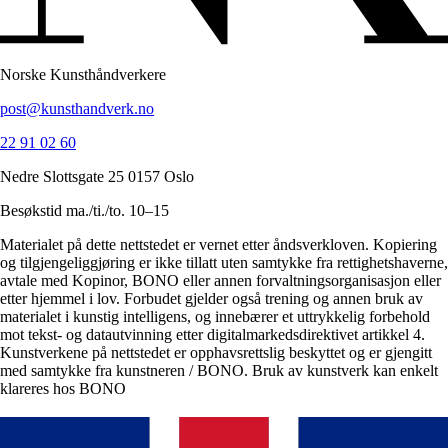
Norske Kunsthåndverkere
post@kunsthandverk.no
22 91 02 60
Nedre Slottsgate 25 0157 Oslo
Besøkstid ma./ti./to. 10–15
Materialet på dette nettstedet er vernet etter åndsverkloven. Kopiering
og tilgjengeliggjøring er ikke tillatt uten samtykke fra rettighetshaverne,
avtale med Kopinor, BONO eller annen forvaltningsorganisasjon eller
etter hjemmel i lov. Forbudet gjelder også trening og annen bruk av
materialet i kunstig intelligens, og innebærer et uttrykkelig forbehold
mot tekst- og datautvinning etter digitalmarkedsdirektivet artikkel 4.
Kunstverkene på nettstedet er opphavsrettslig beskyttet og er gjengitt
med samtykke fra kunstneren / BONO. Bruk av kunstverk kan enkelt
klareres hos BONO