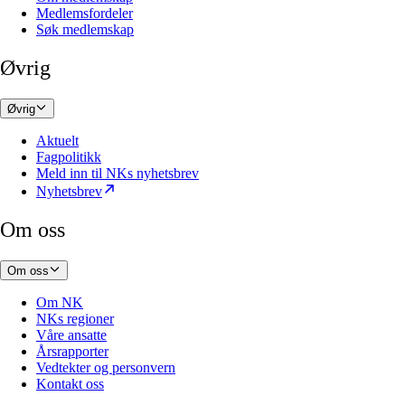
Medlemsfordeler
Søk medlemskap
Øvrig
Øvrig
Aktuelt
Fagpolitikk
Meld inn til NKs nyhetsbrev
Nyhetsbrev
Om oss
Om oss
Om NK
NKs regioner
Våre ansatte
Årsrapporter
Vedtekter og personvern
Kontakt oss