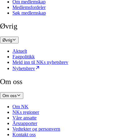
Om medlemskap
Medlemsfordeler
Søk medlemskap
Øvrig
Øvrig
Aktuelt
Fagpolitikk
Meld inn til NKs nyhetsbrev
Nyhetsbrev
Om oss
Om oss
Om NK
NKs regioner
Våre ansatte
Årsrapporter
Vedtekter og personvern
Kontakt oss