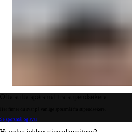
Ofte
stilte
spørsmål
fra
stipendsøkere
Her finner du svar på vanlige spørsmål fra stipendsøkere.
Se spørsmål og svar
Hvordan
jobber
stipendkomiteen?