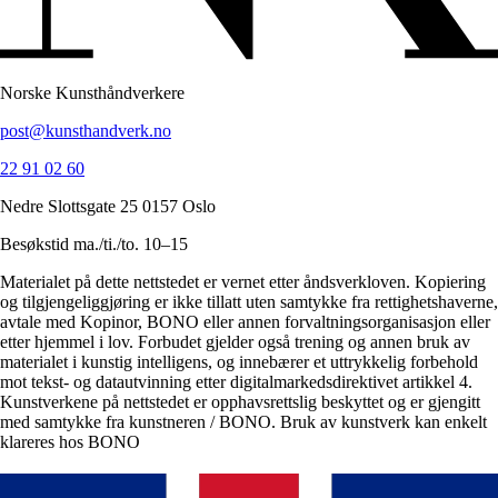
Norske Kunsthåndverkere
post@kunsthandverk.no
22 91 02 60
Nedre Slottsgate 25 0157 Oslo
Besøkstid ma./ti./to. 10–15
Materialet på dette nettstedet er vernet etter åndsverkloven. Kopiering
og tilgjengeliggjøring er ikke tillatt uten samtykke fra rettighetshaverne,
avtale med Kopinor, BONO eller annen forvaltningsorganisasjon eller
etter hjemmel i lov. Forbudet gjelder også trening og annen bruk av
materialet i kunstig intelligens, og innebærer et uttrykkelig forbehold
mot tekst- og datautvinning etter digitalmarkedsdirektivet artikkel 4.
Kunstverkene på nettstedet er opphavsrettslig beskyttet og er gjengitt
med samtykke fra kunstneren / BONO. Bruk av kunstverk kan enkelt
klareres hos BONO