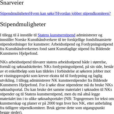
Snarveier
Stipendmuligheter
Hvem kan søke?
Hvordan jobber stipendkomiteen?
Stipendmuligheter
I tillegg til å innstille til
Statens kunstnerstipend
administrerer og
innstiller Norske Kunsthåndverkere til tre forskjellige fondsfinansierte
stipendordninger for kunstnere: Arbeidsstipend og Fordypningsstipend
fra Kunsthåndverkernes fond samt Kunstfaglige stipend fra Bildende
Kunstneres Hjelpefond.
NKs arbeidsstipend tilsvarer statens arbeidsstipend både i størrelse,
formål og søknadskriterier. NKs fordypningsstipend, på sin side, består
av et enkeltbeløp som kan tildeles i forbindelse at søkeren jobber mot
et visningsprosjekt som krever ekstra tid til fordypning og faglig
utvikling. I tillegg administrerer NK kunstnerstipender fra Bildende
Kunstneres Hjelpefond. For å søke disse stipendene må du bruke NKs
søknadsportal. Du kan bruke det samme materialet i søknaden til NKs
stipender og til Statens kunstnerstipend, men du må altså legge
materialet inn i to ulike søknadsportaler (NB: Tegngrensen for tekst om
kunstnerskap og planer er på 2000 tegn hver hos NK, etter anbefaling
fra tidligere stipendkomiteer. Bruk gjerne dette som utgangspunkt
begge steder).