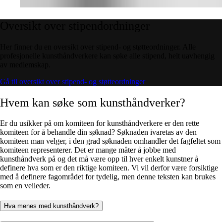
Oversikt
over
stipendordninger
Her finner du en oversikt over stipend- og støtteordninger. Alle
profesjonelle kunsthåndverkere kan søke alle stipend, helt uavhengig
av medlemskap.
Gå til oversikt over stipend- og støtteordninger
Hvem
kan
søke
som
kunsthåndverker?
Er du usikker på om komiteen for kunsthåndverkere er den rette
komiteen for å behandle din søknad? Søknaden ivaretas av den
komiteen man velger, i den grad søknaden omhandler det fagfeltet som
komiteen representerer. Det er mange måter å jobbe med
kunsthåndverk på og det må være opp til hver enkelt kunstner å
definere hva som er den riktige komiteen. Vi vil derfor være forsiktige
med å definere fagområdet for tydelig, men denne teksten kan brukes
som en veileder.
Hva menes med kunsthåndverk?