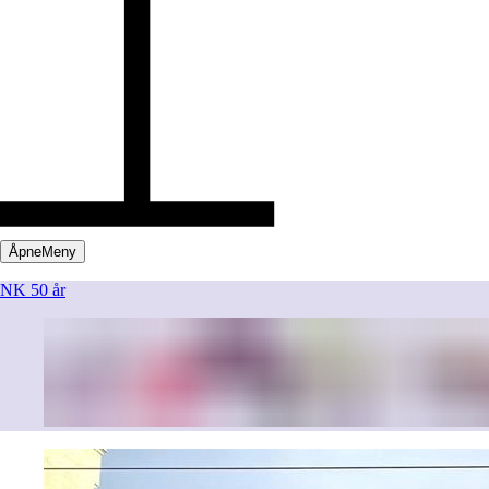
Åpne
Meny
NK 50 år