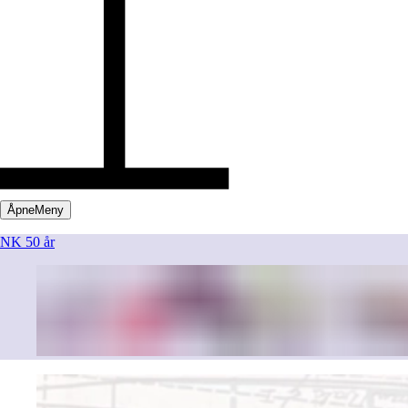
Åpne
Meny
NK 50 år