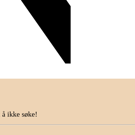
t
å
ikke
søke!