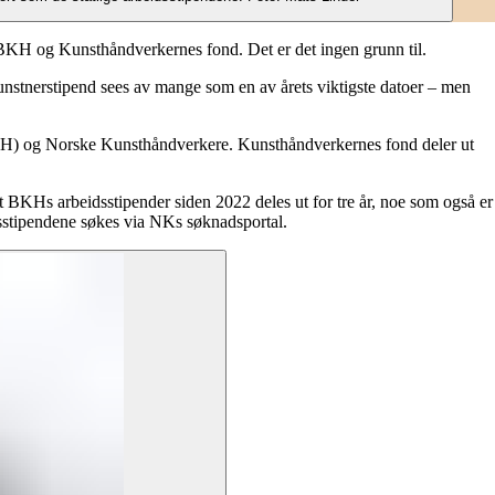
a BKH og Kunsthåndverkernes fond. Det er det ingen grunn til.
 kunstnerstipend sees av mange som en av årets viktigste datoer – men
(BKH) og Norske Kunsthåndverkere. Kunsthåndverkernes fond deler ut
 BKHs arbeidsstipender siden 2022 deles ut for tre år, noe som også er
dsstipendene søkes via NKs søknadsportal.