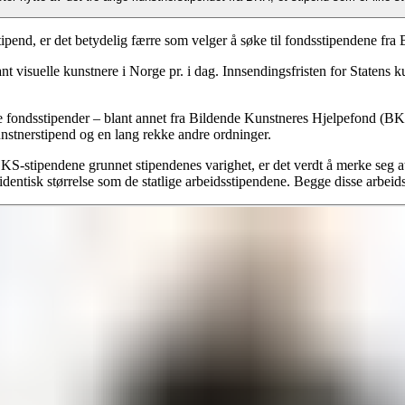
ipend, er det betydelig færre som velger å søke til fondsstipendene fr
ant visuelle kunstnere i Norge pr. i dag. Innsendingsfristen for Statens
øke fondsstipender – blant annet fra Bildende Kunstneres Hjelpefond 
nstnerstipend og en lang rekke andre ordninger.
-stipendene grunnet stipendenes varighet, er det verdt å merke seg at
dentisk størrelse som de statlige arbeidsstipendene. Begge disse arbei