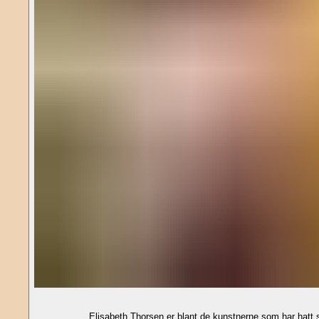
Elisabeth Thorsen er blant de kunstnerne som har hatt st