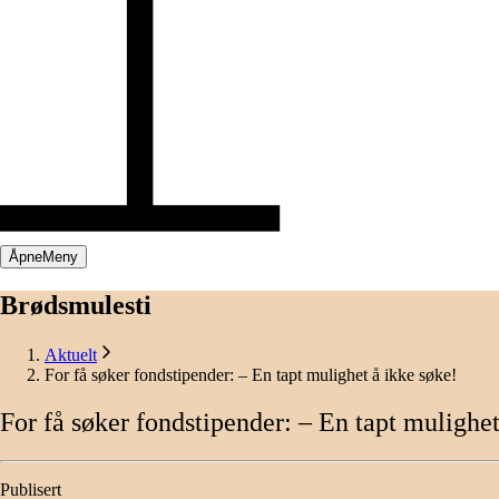
Åpne
Meny
Brødsmulesti
Aktuelt
For få søker fondstipender: – En tapt mulighet å ikke søke!
For
få
søker
fondstipender:
– En
tapt
mulighe
Publisert