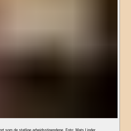
tort som de statlige arbeidsstipendene. Foto: Mats Linder