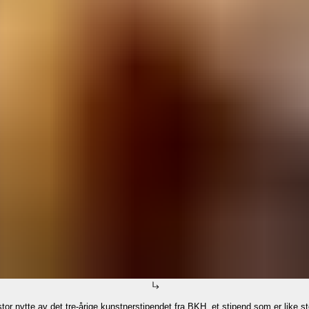
or nytte av det tre-årige kunstnerstipendet fra BKH, et stipend som er like s