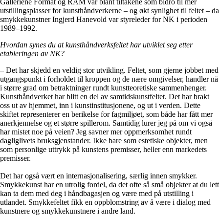
Galleriene Format og RAM var blant tiltakene som bidro til mer
utstillingsplasser for kunsthåndverkerne – og økt synlighet til feltet – da
smykkekunstner Ingjerd Hanevold var styreleder for NK i perioden
1989–1992.
Hvordan synes du at kunsthåndverksfeltet har utviklet seg etter
etableringen av NK?
– Det har skjedd en veldig stor utvikling. Feltet, som gjerne jobbet med
utgangspunkt i forholdet til kroppen og de nære omgivelser, handler nå
i større grad om betraktninger rundt kunstteoretiske sammenhenger.
Kunsthåndverket har blitt en del av samtidskunstfeltet. Det har brakt
oss ut av hjemmet, inn i kunstinstitusjonene, og ut i verden. Dette
skiftet representerer en berikelse for fagmiljøet, som både har fått mer
anerkjennelse og et større spillerom. Samtidig lurer jeg på om vi også
har mistet noe på veien? Jeg savner mer oppmerksomhet rundt
dagliglivets bruksgjenstander. Ikke bare som estetiske objekter, men
som personlige uttrykk på kunstens premisser, heller enn markedets
premisser.
Det har også vært en internasjonalisering, særlig innen smykker.
Smykkekunst har en utrolig fordel, da det ofte så små objekter at du lett
kan ta dem med deg i håndbagasjen og være med på utstilling i
utlandet. Smykkefeltet fikk en oppblomstring av å være i dialog med
kunstnere og smykkekunstnere i andre land.