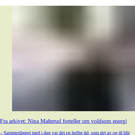
Fra arkivet: Nina Malterud forteller om voldsom energi
– Sammenlignet med i dag var det en heftig tid, som det av og til blir