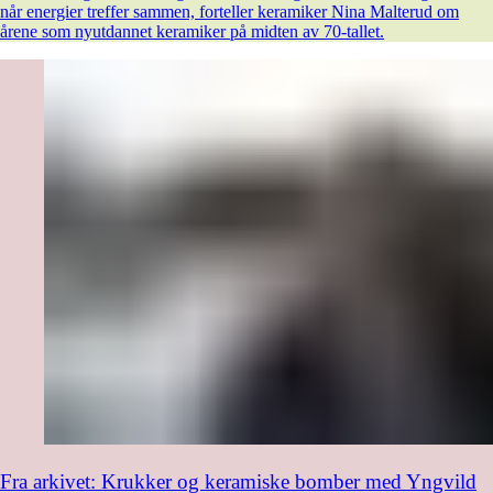
når energier treffer sammen, forteller keramiker Nina Malterud om
årene som nyutdannet keramiker på midten av 70-tallet.
Fra arkivet: Krukker og keramiske bomber med Yngvild