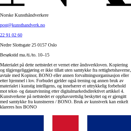
Norske Kunsthåndverkere
post@kunsthandverk.no
22 91 02 60
Nedre Slottsgate 25 0157 Oslo
Besøkstid ma./ti./to. 10–15
Materialet på dette nettstedet er vernet etter åndsverkloven. Kopiering
og tilgjengeliggjøring er ikke tillatt uten samtykke fra rettighetshaverne,
avtale med Kopinor, BONO eller annen forvaltningsorganisasjon eller
etter hjemmel i lov. Forbudet gjelder også trening og annen bruk av
materialet i kunstig intelligens, og innebærer et uttrykkelig forbehold
mot tekst- og datautvinning etter digitalmarkedsdirektivet artikkel 4.
Kunstverkene på nettstedet er opphavsrettslig beskyttet og er gjengitt
med samtykke fra kunstneren / BONO. Bruk av kunstverk kan enkelt
klareres hos BONO