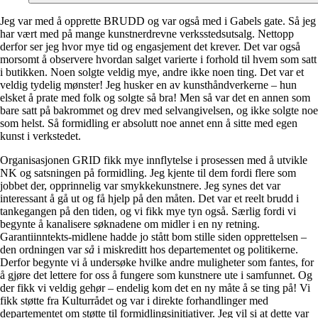
Jeg var med å opprette BRUDD og var også med i Gabels gate. Så jeg
har vært med på mange kunstnerdrevne verksstedsutsalg. Nettopp
derfor ser jeg hvor mye tid og engasjement det krever. Det var også
morsomt å observere hvordan salget varierte i forhold til hvem som satt
i butikken. Noen solgte veldig mye, andre ikke noen ting. Det var et
veldig tydelig mønster! Jeg husker en av kunsthåndverkerne – hun
elsket å prate med folk og solgte så bra! Men så var det en annen som
bare satt på bakrommet og drev med selvangivelsen, og ikke solgte noe
som helst. Så formidling er absolutt noe annet enn å sitte med egen
kunst i verkstedet.
Organisasjonen GRID fikk mye innflytelse i prosessen med å utvikle
NK og satsningen på formidling. Jeg kjente til dem fordi flere som
jobbet der, opprinnelig var smykkekunstnere. Jeg synes det var
interessant å gå ut og få hjelp på den måten. Det var et reelt brudd i
tankegangen på den tiden, og vi fikk mye tyn også. Særlig fordi vi
begynte å kanalisere søknadene om midler i en ny retning.
Garantiinntekts-midlene hadde jo stått bom stille siden opprettelsen –
den ordningen var
så
i miskreditt hos departementet og politikerne.
Derfor begynte vi å undersøke hvilke andre muligheter som fantes, for
å gjøre det lettere for oss å fungere som kunstnere ute i samfunnet. Og
der fikk vi veldig gehør – endelig kom det en ny måte å se ting på! Vi
fikk støtte fra Kulturrådet og var i direkte forhandlinger med
departementet om støtte til formidlingsinitiativer. Jeg vil si at dette var