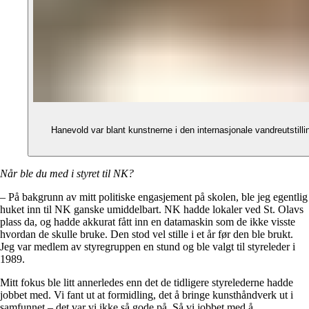
Hanevold var blant kunstnerne i den internasjonale vandreutstil
Når ble du med i styret til NK?
– På bakgrunn av mitt politiske engasjement på skolen, ble jeg egentlig
huket inn til NK ganske umiddelbart. NK hadde lokaler ved St. Olavs
plass da, og hadde akkurat fått inn en datamaskin som de ikke visste
hvordan de skulle bruke. Den stod vel stille i et år før den ble brukt.
Jeg var medlem av styregruppen en stund og ble valgt til styreleder i
1989.
Mitt fokus ble litt annerledes enn det de tidligere styrelederne hadde
jobbet med. Vi fant ut at formidling, det å bringe kunsthåndverk ut i
samfunnet – det var vi ikke så gode på. Så vi jobbet med å