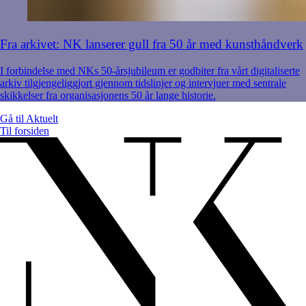
Fra arkivet: NK lanserer gull fra 50 år med kunsthåndverk
I forbindelse med NKs 50-årsjubileum er godbiter fra vårt digitaliserte
arkiv tilgjengeliggjort gjennom tidslinjer og intervjuer med sentrale
skikkelser fra organisasjonens 50 år lange historie.
Gå til
Aktuelt
Til forsiden