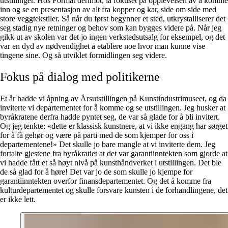
utstillinger. Hos Format derimot, lå fokuset på opplevelsen av å komme
inn og se en presentasjon av alt fra kopper og kar, side om side med
store veggtekstiler. Så når du først begynner et sted, utkrystalliserer det
seg stadig nye retninger og behov som kan bygges videre på. Når jeg
gikk ut av skolen var det jo ingen verkstedsutsalg for eksempel, og det
var en dyd av nødvendighet å etablere noe hvor man kunne vise
tingene sine. Og så utviklet formidlingen seg videre.
Fokus på dialog med politikerne
Et år hadde vi åpning av Årsutstillingen på Kunstindustrimuseet, og da
inviterte vi departementet for å komme og se utstillingen. Jeg husker at
byråkratene derfra hadde pyntet seg, de var så glade for å bli invitert.
Og jeg tenkte: «dette er klassisk kunstnere, at vi ikke engang har sørget
for å få gehør og være på parti med de som kjemper for oss i
departementene!» Det skulle jo bare mangle at vi inviterte dem. Jeg
fortalte gjestene fra byråkratiet at det var garantiinntekten som gjorde at
vi hadde fått et så høyt nivå på kunsthåndverket i utstillingen. Det ble
de så glad for å høre! Det var jo de som skulle jo kjempe for
garantiinntekten overfor finansdepartementet. Og det å komme fra
kulturdepartementet og skulle forsvare kunsten i de forhandlingene, det
er ikke lett.