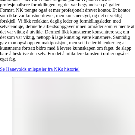
profesjonalisere formidlingen, og det var begynnelsen på galleri
Format. NK trengte også et mer profesjonelt drevet kontor. Et kontor
som ikke var kunstnerdrevet, men kunstnerstyrt, og det er veldig
forskjell. Vi fikk redaktør, daglig leder og formidlingsleder, med
selvstendige, definerte arbeidsoppgaver innen områder som vi mente at
det var viktig å utvikle. Dermed fikk kunstnerne konsentrere seg om
det som var viktig, nettopp å lage kunst og være kunstnere. Samtidig
gav man også opp en maktposisjon, men sett i ettertid tenker jeg at
kunstnerne fortsatt bidro med å levere kunnskapen om faget, de slapp
bare å beskrive den selv. For det å artikulere kunsten i ord er også et
eget fag.
Se Hanevolds milepæler fra NKs historie!