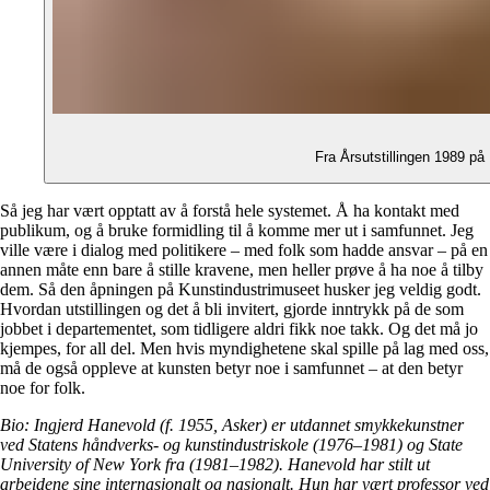
Fra Årsutstillingen 1989 på
Så jeg har vært opptatt av å forstå hele systemet. Å ha kontakt med
publikum, og å bruke formidling til å komme mer ut i samfunnet. Jeg
ville være i dialog med politikere – med folk som hadde ansvar – på en
annen måte enn bare å stille kravene, men heller prøve å ha noe å tilby
dem. Så den åpningen på Kunstindustrimuseet husker jeg veldig godt.
Hvordan utstillingen og det å bli invitert, gjorde inntrykk på de som
jobbet i departementet, som tidligere aldri fikk noe takk. Og det må jo
kjempes, for all del. Men hvis myndighetene skal spille på lag med oss,
må de også oppleve at kunsten betyr noe i samfunnet – at den betyr
noe for folk.
Bio: Ingjerd Hanevold (f. 1955, Asker) er utdannet smykkekunstner
ved Statens håndverks- og kunstindustriskole (1976
–
1981) og State
University of New York fra (1981
–
1982). Hanevold har stilt ut
arbeidene sine internasjonalt og nasjonalt. Hun har vært professor ved