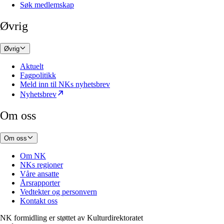
Søk medlemskap
Øvrig
Øvrig
Aktuelt
Fagpolitikk
Meld inn til NKs nyhetsbrev
Nyhetsbrev
Om oss
Om oss
Om NK
NKs regioner
Våre ansatte
Årsrapporter
Vedtekter og personvern
Kontakt oss
NK formidling er støttet av
Kulturdirektoratet