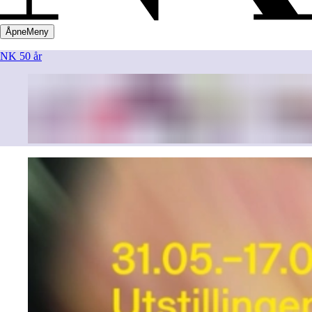
Åpne
Meny
NK 50 år