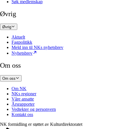
Søk medlemskap
Øvrig
Øvrig
Aktuelt
Fagpolitikk
Meld inn til NKs nyhetsbrev
Nyhetsbrev
Om oss
Om oss
Om NK
NKs regioner
Våre ansatte
Årsrapporter
Vedtekter og personvern
Kontakt oss
NK formidling er støttet av
Kulturdirektoratet