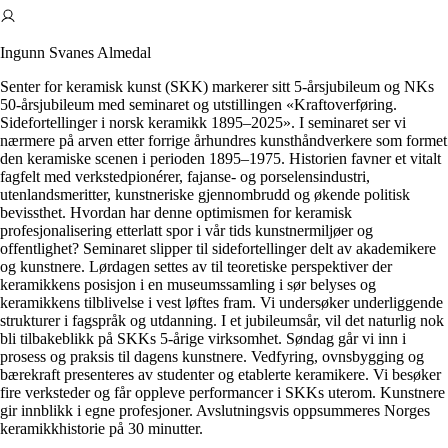
Ingunn Svanes Almedal
Senter for keramisk kunst (SKK) markerer sitt 5-årsjubileum og NKs
50-årsjubileum med seminaret og utstillingen «Kraftoverføring.
Sidefortellinger i norsk keramikk 1895–2025». I seminaret ser vi
nærmere på arven etter forrige århundres kunsthåndverkere som formet
den keramiske scenen i perioden 1895–1975. Historien favner et vitalt
fagfelt med verkstedpionérer, fajanse- og porselensindustri,
utenlandsmeritter, kunstneriske gjennombrudd og økende politisk
bevissthet. Hvordan har denne optimismen for keramisk
profesjonalisering etterlatt spor i vår tids kunstnermiljøer og
offentlighet? Seminaret slipper til sidefortellinger delt av akademikere
og kunstnere. Lørdagen settes av til teoretiske perspektiver der
keramikkens posisjon i en museumssamling i sør belyses og
keramikkens tilblivelse i vest løftes fram. Vi undersøker underliggende
strukturer i fagspråk og utdanning. I et jubileumsår, vil det naturlig nok
bli tilbakeblikk på SKKs 5-årige virksomhet. Søndag går vi inn i
prosess og praksis til dagens kunstnere. Vedfyring, ovnsbygging og
bærekraft presenteres av studenter og etablerte keramikere. Vi besøker
fire verksteder og får oppleve performancer i SKKs uterom. Kunstnere
gir innblikk i egne profesjoner. Avslutningsvis oppsummeres Norges
keramikkhistorie på 30 minutter.