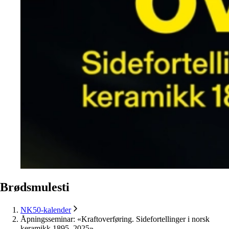
Brødsmulesti
NK50-kalender
Åpningsseminar: «Kraftoverføring. Sidefortellinger i norsk
keramikk 1895–2025»