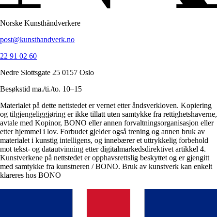
Norske Kunsthåndverkere
post@kunsthandverk.no
22 91 02 60
Nedre Slottsgate 25 0157 Oslo
Besøkstid ma./ti./to. 10–15
Materialet på dette nettstedet er vernet etter åndsverkloven. Kopiering
og tilgjengeliggjøring er ikke tillatt uten samtykke fra rettighetshaverne,
avtale med Kopinor, BONO eller annen forvaltningsorganisasjon eller
etter hjemmel i lov. Forbudet gjelder også trening og annen bruk av
materialet i kunstig intelligens, og innebærer et uttrykkelig forbehold
mot tekst- og datautvinning etter digitalmarkedsdirektivet artikkel 4.
Kunstverkene på nettstedet er opphavsrettslig beskyttet og er gjengitt
med samtykke fra kunstneren / BONO. Bruk av kunstverk kan enkelt
klareres hos BONO