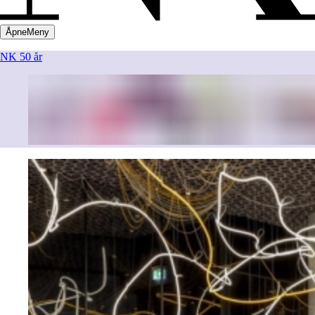
Åpne
Meny
NK 50 år