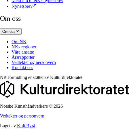
Meld inn til NKs nyhetsbrev
Nyhetsbrev
Om oss
Om oss
Om NK
NKs regioner
Våre ansatte
Årsrapporter
Vedtekter og personvern
Kontakt oss
NK formidling er støttet av
Kulturdirektoratet
Norske Kunsthåndverkere
©
2026
Vedtekter og personvern
Laget av
Kult Byrå