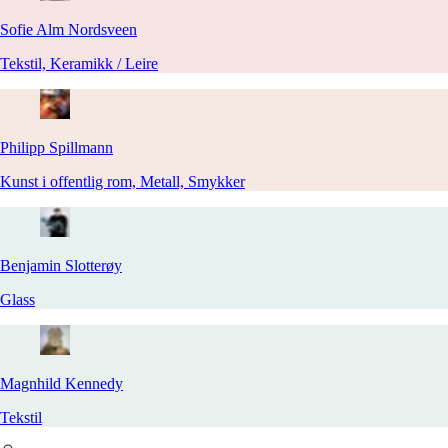
Sofie Alm
Nordsveen
Tekstil, Keramikk / Leire
Philipp
Spillmann
Kunst i offentlig rom, Metall, Smykker
Benjamin
Slotterøy
Glass
Magnhild
Kennedy
Tekstil