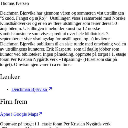
Thomas Iversen
Deichman Bjørvika har gjennom våren og sommeren vist utstillingen
"Skudd, Fangst og u(Ro)". Utstillingen vises i samarbeid med Norske
Kunsthåndverker og er en av flere utstillinger som feirer deres 50-
årsjubileum. Utstillingen inneholder kunst fra 12 norske
samtidskunstnere som vises spredt ut over hele biblioteket. 7.
september er siste visningsdag for utstillingen, og nå inviterer
Deichman Bjørvika publikum til en siste runde med omvisning ved en
av utstillingens kuratorer, Erik Kaspartu, som til daglig jobber som
kurator ved biblioteket. Ingen påmelding, oppmøte på torget i 1. etasje
foran Per Kristian Nygårds verk «Tilpasning» (Huset som står på
torget). Omvisningen varer i ca en time.
Lenker
Deichman Bjørvika
Finn frem
Åpne i Google Maps
Oppmøte på torget i 1. etasje foran Per Kristian Nygårds verk